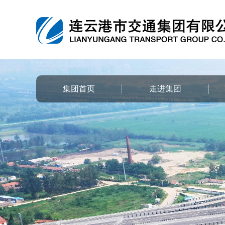
集团首页
走进集团