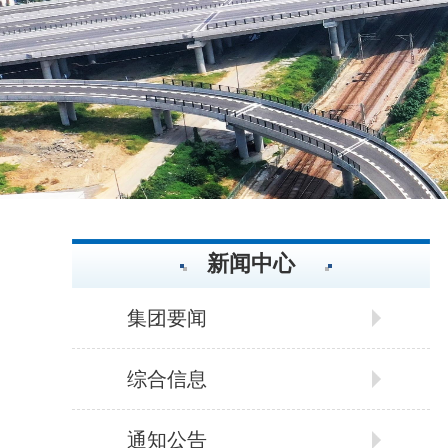
新闻中心
集团要闻
综合信息
通知公告