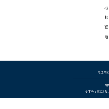
地
邮
电
走进集
地
备案号：
苏ICP备19