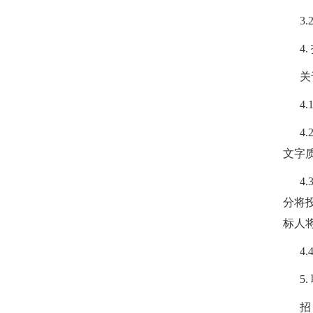
3
4.
关
4
4
文字
4
分
将
标人
4
5