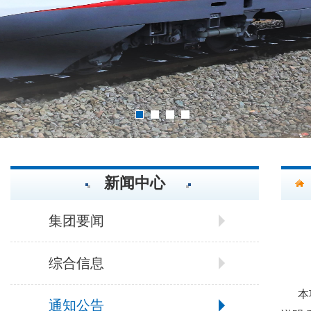
2
3
4
1
新闻中心
集团要闻
综合信息
本
通知公告