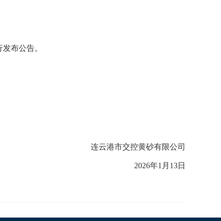
行发布公告。
连云港市交控黄砂有限公司
2026
年
1
月
13
日