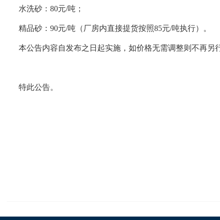
水洗砂：
80
元
/
吨；
精品砂：
90
元
/
吨（厂房内直接提货按照
85
元
/
吨执行）。
本公告内容自发布之日起实施，如价格无需调整则不再另
特此公告。