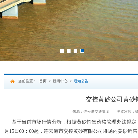
1
2
3
4
当前位置：
首页
>
新闻中心
>
通知公告
交控黄砂公司黄砂
来源：连云港交通集团
浏览次数：68
基于当前
市场行情分析
，根据黄砂销售价格管理办法规定
月
15
日
00
：
00
起，连云港市交控黄砂有限公司堆场内黄砂销售