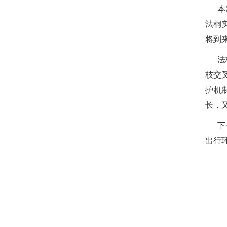
本
法桐
将到
法
枝交
护机
长，
下
出行