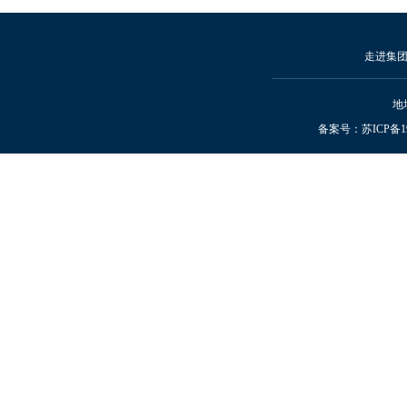
走进集
地
备案号：
苏ICP备19